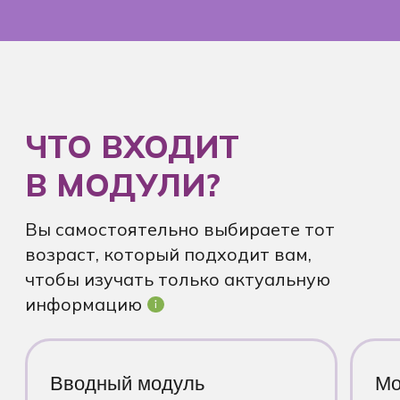
+7 (931) 105-09-95
work@schoolnaturalhealth.ru
Политика защиты и обработки
персональных данных
Оферта
ИП ЛОЗОВСКАЯ МАРИЯ ИГОРЕВНА
ИНН: 470517422950
ОГРН: 323470400084241
Адрес: 197343, Санкт-Петербург,
Гатчинское шоссе, 20, к.1, стр.А, а/я 17