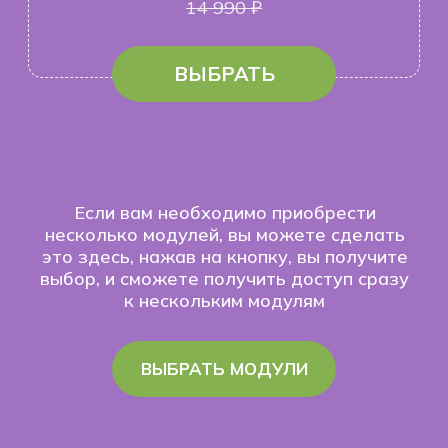
возраст, который подходит вам,
чтобы изучать только актуальную
информацию
Вводный модуль
Модуль: 0-2 лет
Урок 1.
Приветствие. Зачем
Урок 1.
Практики для м
мы все это делаем?
Урок 2.
Практики для м
Урок 2.
Формула здоровья
Урок 3.
Психосоматика 
Урок 3.
От чего зависит здоровье
Урок 4.
Особенности пит
детей
ребенка 0−2 года
Урок 4.
Маркеры здоровья
Грудное вскармлива
Урок 5.
Формирование пищевых
Прикорм
привычек у ребенка
Особенности питания
Урок 6.
Как прививать ребенку
1−2 года
здоровые привычки
Урок 5.
Антипаразитарн
Урок 7.
Практика для снятия
программы
тревожности у родителей
Урок 6.
Что делать, если
за жизнь и здоровье детей
заболел
Урок 8.
Принципы построения
Урок 7.
Практики по сис
рациона
выведения
Урок 8.
Мануальные пра
и упражнения.
Урок 9.
Самые частые во