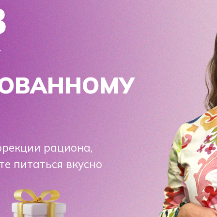
ВАННОМУ
ии рациона,
итаться вкусно