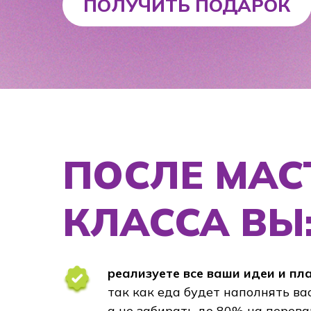
ПОСЛЕ МАСТЕ
КЛАССА ВЫ:
реализуете все ваши идеи и планы,
так как еда будет наполнять вас энер
а не забирать до 80% на перевариван
начнёте высыпаться по ночам,
потому что режим питания будет
соответствовать вашим биоритмам