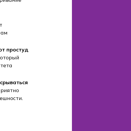
остуд
ый
аться
но
ти.